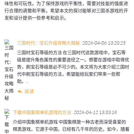
味性和可玩性。为了保持游戏的平衡性，需要对技能的强度进
行合理的调整和平衡。希望本文的探讨能够对三国杀游戏的开
发和设计提供一些参考和启示。
三国时代：宝石升级攻略大揭秘
2026-04-06 13:20:25
三国时宝石等级的方法 在三国时代这款游戏中，宝石等
级是提升角色属性的重要途径之一。想要在游戏中取得优
势，刷宝石等级是必不可少的。本文将为大家介绍三国时
代中刷宝石等级的方法，希望能给玩家们带来一些帮
助。...
阅读
下载中国象棋单机游戏的方法
2026-04-12 13:33:18
介绍中国象棋单机游戏 中国象棋是一种古老而深受喜爱的
棋类游戏，它源于中国，已经有几千年的历史。如今，随着