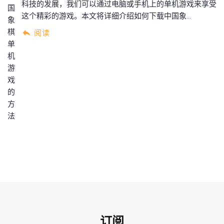
科技的发展，我们可以通过电脑或手机上的单机游戏来享受
这个精彩的游戏。本文将详细介绍如何下载中国象...
阅读
订阅