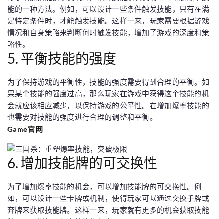
能的一种方法。例如，可以设计一些条件触发技能，只有在满
足特定条件时，才能触发技能。这样一来，玩家需要根据游戏
情况和自身策略来判断何时触发技能，增加了游戏的深度和策
略性。
5. 平衡技能的强度
为了保持游戏的平衡性，技能的强度需要得到合理的平衡。如
果某个技能的强度过高，那么玩家在游戏中获得这个技能的机
会就应该相应减少，以保持游戏的公平性。在增加爆率技能的
也需要对技能的强度进行合理的调整和平衡。
Game官网
6. 增加技能牌的可交换性
为了增加爆率技能的机会，可以增加技能牌的可交换性。例
如，可以设计一些卡牌或机制，使得玩家可以通过交换手牌或
弃牌来获取技能牌。这样一来，玩家就有更多的机会获取技能