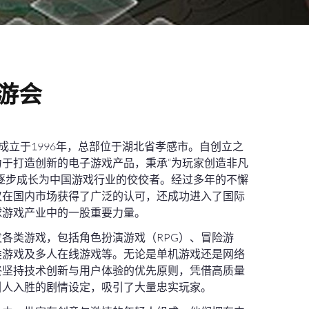
游会
成立于1996年，总部位于湖北省孝感市。自创立之
力于打造创新的电子游戏产品，秉承“为玩家创造非凡
，逐步成长为中国游戏行业的佼佼者。经过多年的不懈
仅在国内市场获得了广泛的认可，还成功进入了国际
球游戏产业中的一股重要力量。
各类游戏，包括角色扮演游戏（RPG）、冒险游
类游戏及多人在线游戏等。无论是单机游戏还是网络
终坚持技术创新与用户体验的优先原则，凭借高质量
引人入胜的剧情设定，吸引了大量忠实玩家。