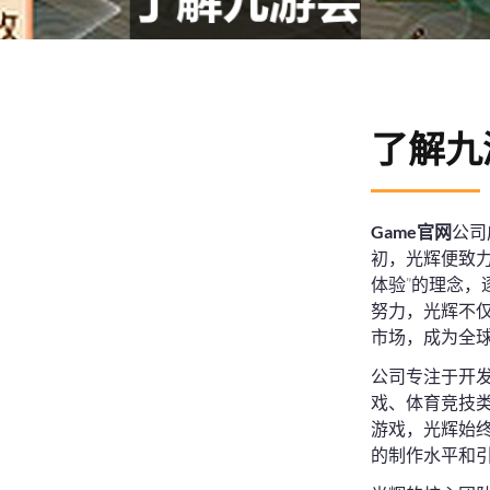
了解九
Game官网
公司
初，光辉便致
体验”的理念
努力，光辉不
市场，成为全
公司专注于开发
戏、体育竞技
游戏，光辉始
的制作水平和