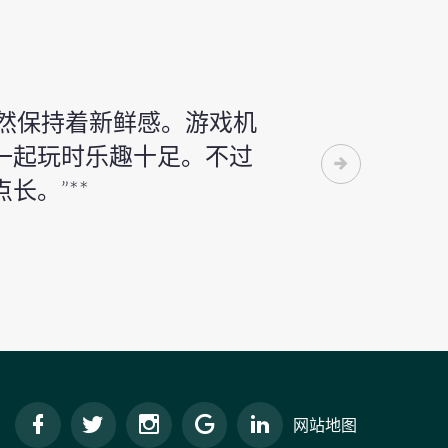
依然保持着新鲜感。游戏机
一起玩时乐趣十足。不过
长。”**
网站地图