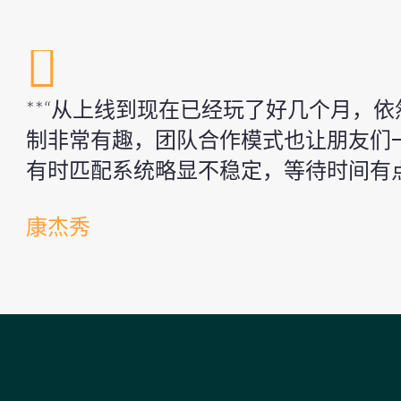
**“从上线到现在已经玩了好几个月，
制非常有趣，团队合作模式也让朋友们
有时匹配系统略显不稳定，等待时间有点
康杰秀