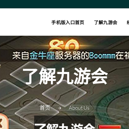
手机版入口首页
了解九游会
了解九游会
首页
About Us