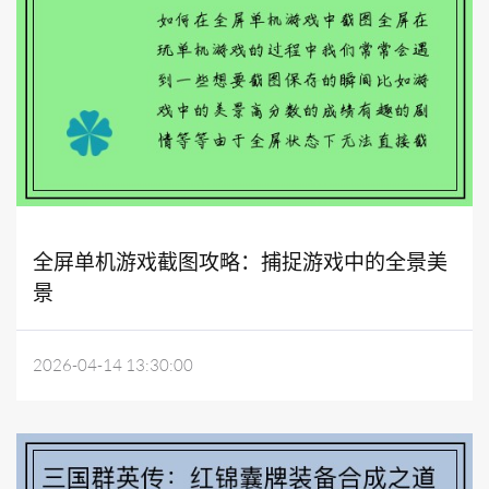
全屏单机游戏截图攻略：捕捉游戏中的全景美
景
2026-04-14 13:30:00