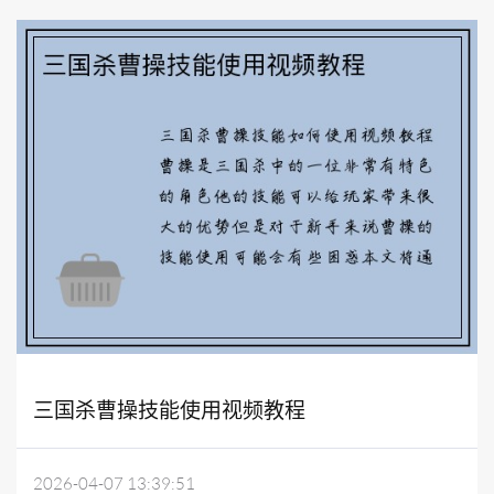
三国杀曹操技能使用视频教程
2026-04-07 13:39:51