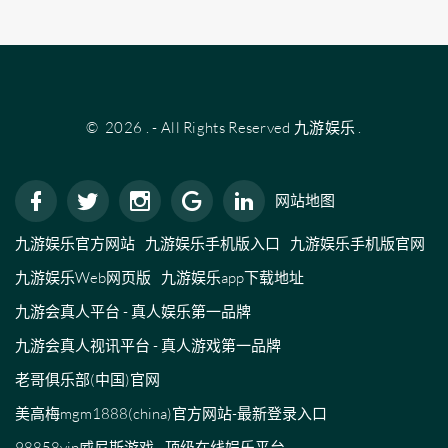
©
2026
.
- All Rights Reserved
九游娱乐
.
网站地图
九游娱乐官方网站
九游娱乐手机版入口
九游娱乐手机版官网
九游娱乐Web网页版
九游娱乐app下载地址
九游会真人平台 - 真人娱乐第一品牌
九游会真人视讯平台 - 真人游戏第一品牌
老哥俱乐部(中国)官网
美高梅mgm1888(china)官方网站-最新登录入口
98858vip威尼斯游戏 - 顶级在线娱乐平台